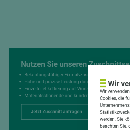
Nutzen Sie unseren Zuschnittse
Bekantungsfähiger Fixmaßzuschnitt maßhaltig un
Hohe und präzise Leistung durch halbautomatisch
Wir ve
Einzelteiletikettierung auf Wunsch möglich
Wir verwenden 
Materialschonende und kundengerechte Verpackun
Cookies, die f
Unternehmenszi
Jetzt Zuschnitt anfragen
Statistikzweck
werden. Sie kö
beachten Sie, 