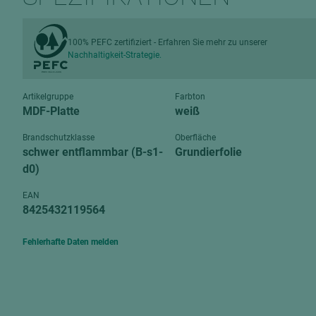
Verbundpl
grundierfolienbeschichtet
Verpacku
hochglänzend
100% PEFC zertifiziert - Erfahren Sie mehr zu unserer
biegbar
Nachhaltigkeit-Strategie.
leicht
dekorbesc
matt
leicht
Artikelgruppe
Farbton
roh
MDF-Platte
weiß
roh
schwer entflammbar
Brandschutzklasse
Oberfläche
schwer e
schwer entflammbar (B-s1-
Grundierfolie
Trockenbau
d0)
UPB Boar
Gipsfaserplatten
EAN
Norit-Platten
8425432119564
Fehlerhafte Daten melden