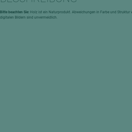
hochglänzend
atten
matt
ng
Bitte beachten Sie:
Holz ist ein Naturprodukt. Abweichungen in Farbe und Struktur 
digitalen Bildern sind unvermeidlich.
Tischlerplatten
hichtet
Sonderaufbauten
Stab--Stäbchenplatten
edelfurniert
ntflammbar
leicht
melaminbeschichtet
ds
schwer entflammbar