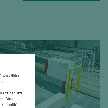
 Dazu zählen
llen
nhalte genutzt
n. Bitte
nktionalitäten