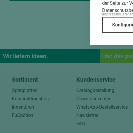
der Seite zur 
Datenschutzb
Impressum
Datens
Konfiguri
Wir liefern Ideen.
Und das pa
Sortiment
Kundenservice
Spanplatten
Katalogbestellung
Konstruktionsholz
Downloadcenter
Innentüren
WhatsApp-Bestellservice
Fußböden
Newsletter
FAQ