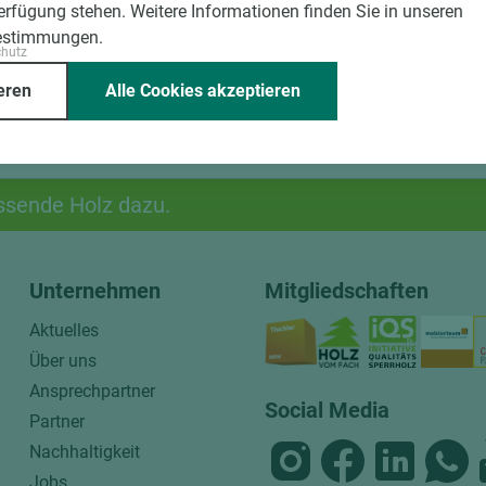
Verfügung stehen. Weitere Informationen finden Sie in unseren
estimmungen.
chutz
eren
Alle Cookies akzeptieren
ssende Holz dazu.
Unternehmen
Mitgliedschaften
Aktuelles
Über uns
Ansprechpartner
Social Media
Partner
Nachhaltigkeit
Jobs