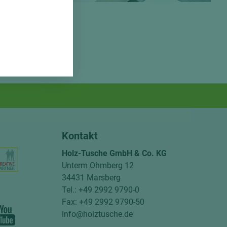
Kontakt
Holz-Tusche GmbH & Co. KG
Unterm Ohmberg 12
34431 Marsberg
Tel.: +49 2992 9790-0
Fax: +49 2992 9790-50
info@holztusche.de