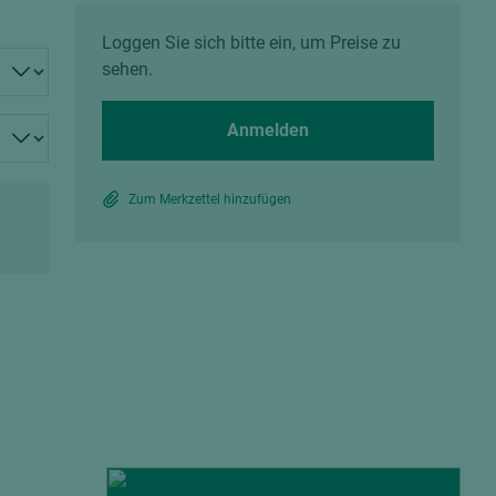
Spanplatten zementgebunden
Sperrholz
Loggen Sie sich bitte ein, um Preise zu
Alle Partner anzeigen
Alle Partner anzeigen
sehen.
Anmelden
Zum Merkzettel hinzufügen
chtet