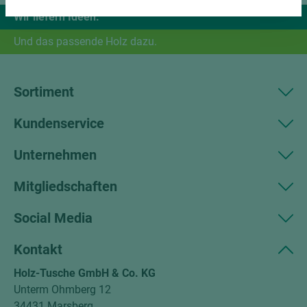
Wir liefern Ideen.
Und das passende Holz dazu.
Sortiment
Kundenservice
Unternehmen
Mitgliedschaften
Social Media
Kontakt
Holz-Tusche GmbH & Co. KG
Unterm Ohmberg 12
34431 Marsberg