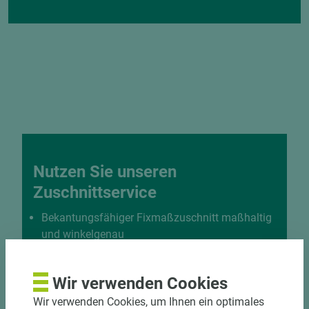
Nutzen Sie unseren
Zuschnittservice
Bekantungsfähiger Fixmaßzuschnitt maßhaltig
und winkelgenau
Hohe und präzise Leistung durch
halbautomatische Beschickung
Wir verwenden Cookies
Einzelteiletikettierung auf Wunsch möglich
Materialschonende und kundengerechte
Wir verwenden Cookies, um Ihnen ein optimales