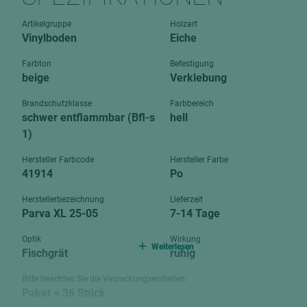
Verbundpl
grundierfolienbeschichtet
Artikelgruppe
Holzart
Verpacku
Vinylboden
Eiche
hochglänzend
biegbar
leicht
Farbton
Befestigung
dekorbesc
beige
Verklebung
matt
leicht
Brandschutzklasse
Farbbereich
roh
schwer entflammbar (Bfl-s
hell
roh
schwer entflammbar
1)
schwer e
Trockenbau
Hersteller Farbcode
Hersteller Farbe
UPB Boar
41914
Po
Gipsfaserplatten
Herstellerbezeichnung
Lieferzeit
Norit-Platten
Parva XL 25-05
7-14 Tage
Optik
Wirkung
Weiterlesen
Fischgrät
ruhig
Bitte beachten Sie die Verpackungseinheiten:
Paket = 36 Stück