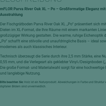
hochglänzend
atten
mFLOR Parva River Oak XL – Po – Großformatige Eleganz mit 
matt
ng
Ausstrahlung
Tischlerplatten
Der Fischgrätboden Parva River Oak XL „Po“ präsentiert sich mi
hichtet
Sonderaufbauten
Dielen im XL-Format, die Ihre Räume mit einem markanten Linie
Stab--Stäbchenplatten
großzügiger Wirkung gestalten. Die warme, ruhige Eichenoptik 
„Po“ schafft eine stilvolle und unaufdringliche Basis – ideal so
edelfurniert
modernes als auch klassisches Interieur.
ntflammbar
leicht
Technisch überzeugt die Serie durch ihre 2,5 mm Stärke, eine N
melaminbeschichtet
ds
0,55 mm, und die Verlegeart als geklebter Vinyl-/Designboden (
schwer entflammbar
Die große Format- und Materialwahl sorgt für eine hochwertig
und langlebige Nutzung.
Bitte beachten Sie:
Holz ist ein Naturprodukt. Abweichungen in Farbe und Struktur 
digitalen Bildern sind unvermeidlich.