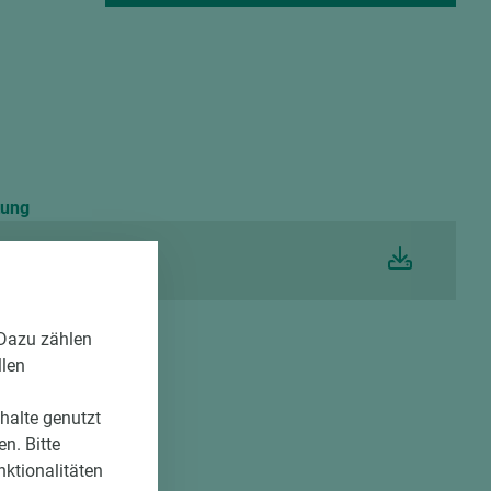
tung
 Dazu zählen
llen
nhalte genutzt
n. Bitte
nktionalitäten