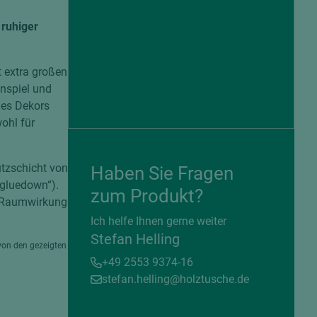
ruhiger
t extra großen
nspiel und
des Dekors
wohl für
utzschicht von
Haben Sie Fragen
„gluedown“).
zum Produkt?
e Raumwirkung
= beschichtete Plattenwerkstoffe
Ich helfe Ihnen gerne weiter
Stefan Helling
von den gezeigten
+49 2553 9374-16
stefan.helling@holztusche.de