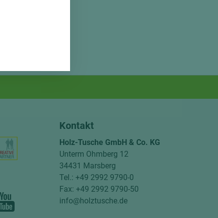
Kontakt
Holz-Tusche GmbH & Co. KG
Unterm Ohmberg 12
34431 Marsberg
Tel.: +49 2992 9790-0
Fax: +49 2992 9790-50
info@holztusche.de