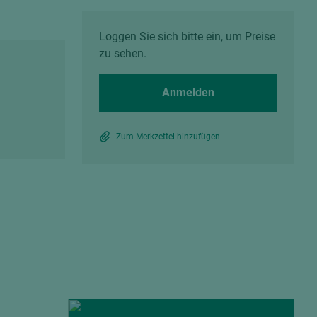
Spanplatten zementgebunden
Sperrholz
Alle Partner anzeigen
Alle Partner anzeigen
Loggen Sie sich bitte ein, um Preise
zu sehen.
Anmelden
Zum Merkzettel hinzufügen
chtet