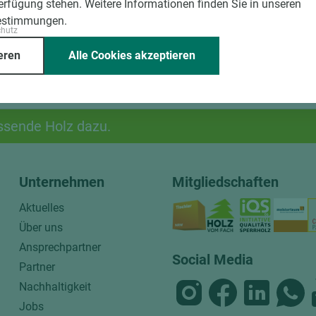
Verfügung stehen. Weitere Informationen finden Sie in unseren
estimmungen.
chutz
eren
Alle Cookies akzeptieren
ssende Holz dazu.
Unternehmen
Mitgliedschaften
Aktuelles
Über uns
Ansprechpartner
Social Media
Partner
Nachhaltigkeit
Jobs