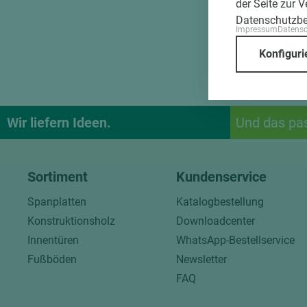
der Seite zur 
Datenschutzb
Impressum
Datens
Konfiguri
Wir liefern Ideen.
Und das pa
Sortiment
Kundenservice
Spanplatten
Katalogbestellung
Konstruktionsholz
Downloadcenter
Innentüren
WhatsApp-Bestellservice
Fußböden
Newsletter
FAQ