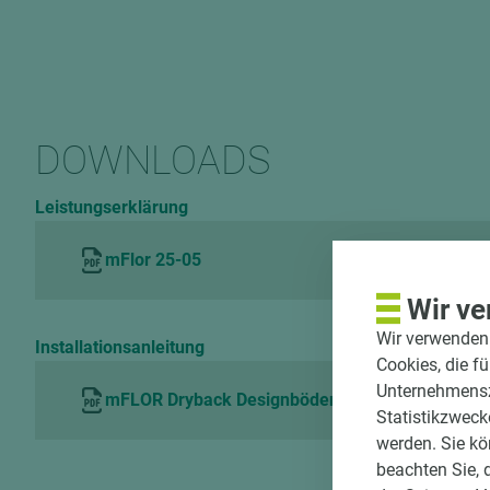
Fehlerhafte Daten melden
DOWNLOADS
Leistungserklärung
mFlor 25-05
Wir ve
Wir verwenden 
Installationsanleitung
Cookies, die f
Unternehmenszi
mFLOR Dryback Designböden
Statistikzweck
werden. Sie kö
beachten Sie, 