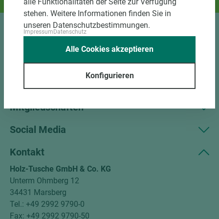
alle Funktionalitäten der Seite zur Verfügung
Und das passende Holz dazu.
stehen. Weitere Informationen finden Sie in
unseren Datenschutzbestimmungen.
Impressum
Datenschutz
Sortiment
Alle Cookies akzeptieren
Kundenservice
Konfigurieren
Unternehmen
Mitgliedschaften
Social Media
Kontakt
Holz-Tusche GmbH & Co. KG
Unterm Ohmberg 12
34431 Marsberg
Tel.: +49 2992 9790-0
Fax: +49 2992 9790-50