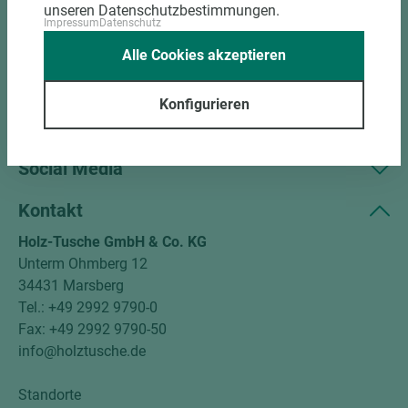
Sortiment
unseren Datenschutzbestimmungen.
Impressum
Datenschutz
Kundenservice
Alle Cookies akzeptieren
Unternehmen
Konfigurieren
Mitgliedschaften
Social Media
Kontakt
Holz-Tusche GmbH & Co. KG
Unterm Ohmberg 12
34431 Marsberg
Tel.: +49 2992 9790-0
Fax: +49 2992 9790-50
info@holztusche.de
Standorte