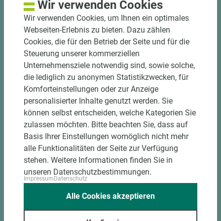
Wir verwenden Cookies
Hohe und präzise Leistung durch
halbautomatische Beschickung
Wir verwenden Cookies, um Ihnen ein optimales
Einzelteiletikettierung auf Wunsch möglich
Webseiten-Erlebnis zu bieten. Dazu zählen
Materialschonende und kundengerechte
Cookies, die für den Betrieb der Seite und für die
Verpackung der Fixmaße
Steuerung unserer kommerziellen
Unternehmensziele notwendig sind, sowie solche,
die lediglich zu anonymen Statistikzwecken, für
Jetzt Zuschnitt anfragen
Komforteinstellungen oder zur Anzeige
personalisierter Inhalte genutzt werden. Sie
können selbst entscheiden, welche Kategorien Sie
zulassen möchten. Bitte beachten Sie, dass auf
Basis Ihrer Einstellungen womöglich nicht mehr
alle Funktionalitäten der Seite zur Verfügung
stehen. Weitere Informationen finden Sie in
unseren Datenschutzbestimmungen.
Impressum
Datenschutz
Alle Cookies akzeptieren