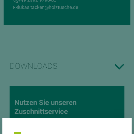
+49 2992 9790-83
lukas.tacken@holztusche.de
DOWNLOADS
Nutzen Sie unseren
Zuschnittservice
Bekantungsfähiger Fixmaßzuschnitt maßhaltig
und winkelgenau