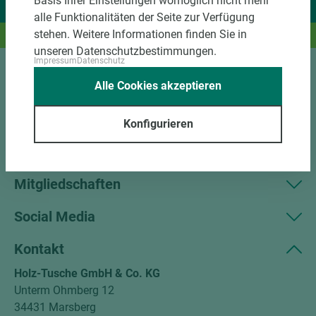
Basis Ihrer Einstellungen womöglich nicht mehr
Wir liefern Ideen.
alle Funktionalitäten der Seite zur Verfügung
stehen. Weitere Informationen finden Sie in
Und das passende Holz dazu.
unseren Datenschutzbestimmungen.
Impressum
Datenschutz
Sortiment
Alle Cookies akzeptieren
Kundenservice
Konfigurieren
Unternehmen
Mitgliedschaften
Social Media
Kontakt
Holz-Tusche GmbH & Co. KG
Unterm Ohmberg 12
34431 Marsberg