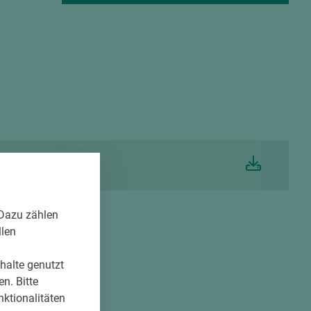
 Dazu zählen
llen
nhalte genutzt
n. Bitte
nktionalitäten