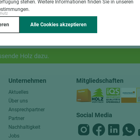
Verfügung stehen. Weitere Informationen finden Sie in unseren
estimmungen.
chutz
eren
Alle Cookies akzeptieren
ssende Holz dazu.
Unternehmen
Mitgliedschaften
Aktuelles
Über uns
Ansprechpartner
Social Media
Partner
Nachhaltigkeit
Jobs