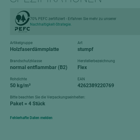
Verbundpl
grundierfolienbeschichtet
Verpacku
hochglänzend
70% PEFC zertifiziert - Erfahren Sie mehr zu unserer
biegbar
Nachhaltigkeit-Strategie.
leicht
dekorbesc
matt
leicht
Artikelgruppe
Art
roh
Holzfaserdämmplatte
stumpf
roh
schwer entflammbar
Brandschutzklasse
Herstellerbezeichnung
schwer e
normal entflammbar (B2)
Flex
Trockenbau
UPB Boar
Rohdichte
EAN
Gipsfaserplatten
50 kg/m³
4262389220769
Norit-Platten
Bitte beachten Sie die Verpackungseinheiten:
Paket = 4 Stück
Fehlerhafte Daten melden