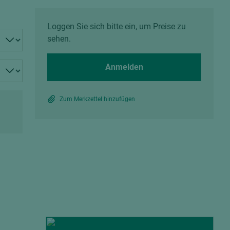
Spanplatten zementgebunden
Sperrholz
Alle Partner anzeigen
Alle Partner anzeigen
Loggen Sie sich bitte ein, um Preise zu
sehen.
Anmelden
Zum Merkzettel hinzufügen
chtet