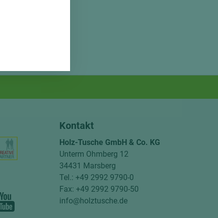
Kontakt
Holz-Tusche GmbH & Co. KG
Unterm Ohmberg 12
34431 Marsberg
Tel.: +49 2992 9790-0
Fax: +49 2992 9790-50
info@holztusche.de