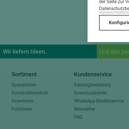
der Seite zur 
Datenschutzb
Impressum
Datens
Konfiguri
Wir liefern Ideen.
Und das pa
Sortiment
Kundenservice
Spanplatten
Katalogbestellung
Konstruktionsholz
Downloadcenter
Innentüren
WhatsApp-Bestellservice
Fußböden
Newsletter
FAQ