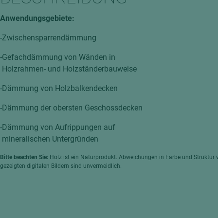
hochglänzend
atten
Anwendungsgebiete:
matt
ng
-Zwischensparrendämmung
Tischlerplatten
hichtet
Sonderaufbauten
-Gefachdämmung von Wänden in
Holzrahmen- und Holzständerbauweise
Stab--Stäbchenplatten
edelfurniert
-Dämmung von Holzbalkendecken
ntflammbar
leicht
-Dämmung der obersten Geschossdecken
melaminbeschichtet
ds
-Dämmung von Aufrippungen auf
schwer entflammbar
mineralischen Untergründen
Bitte beachten Sie:
Holz ist ein Naturprodukt. Abweichungen in Farbe und Struktur 
gezeigten digitalen Bildern sind unvermeidlich.