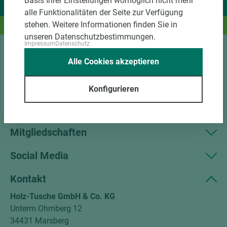
Basis Ihrer Einstellungen womöglich nicht mehr
Wir liefern Ideen.
alle Funktionalitäten der Seite zur Verfügung
stehen. Weitere Informationen finden Sie in
Und das passende Holz dazu.
unseren Datenschutzbestimmungen.
Impressum
Datenschutz
Sortiment
Alle Cookies akzeptieren
Kundenservice
Konfigurieren
Unternehmen
Mitgliedschaften
Social Media
Kontakt
Holz-Tusche GmbH & Co. KG
Unterm Ohmberg 12
34431 Marsberg