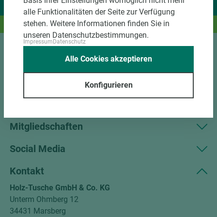
Basis Ihrer Einstellungen womöglich nicht mehr
Wir liefern Ideen.
alle Funktionalitäten der Seite zur Verfügung
stehen. Weitere Informationen finden Sie in
Und das passende Holz dazu.
unseren Datenschutzbestimmungen.
Impressum
Datenschutz
Sortiment
Alle Cookies akzeptieren
Kundenservice
Konfigurieren
Unternehmen
Mitgliedschaften
Social Media
Kontakt
Holz-Tusche GmbH & Co. KG
Unterm Ohmberg 12
34431 Marsberg