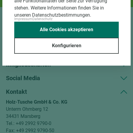
alle Funktionalitäten der Seite zur Verfügung
Und das passende Holz dazu.
stehen. Weitere Informationen finden Sie in
unseren Datenschutzbestimmungen.
Impressum
Datenschutz
Sortiment
Alle Cookies akzeptieren
Kundenservice
Konfigurieren
Unternehmen
Mitgliedschaften
Social Media
Kontakt
Holz-Tusche GmbH & Co. KG
Unterm Ohmberg 12
34431 Marsberg
Tel.: +49 2992 9790-0
Fax: +49 2992 9790-50