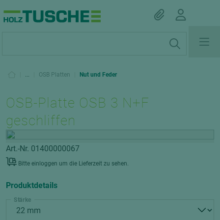
|
...
|
OSB Platten
|
Nut und Feder
OSB-Platte OSB 3 N+F
geschliffen
Art.-Nr. 01400000067
Bitte einloggen um die Lieferzeit zu sehen.
Produktdetails
Stärke