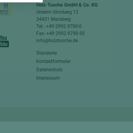
Holz-Tusche GmbH & Co. KG
Unterm Ohmberg 12
34431 Marsberg
Tel.: +49 2992 9790-0
Fax: +49 2992 9790-50
info@holztusche.de
Standorte
Kontaktformular
Datenschutz
Impressum