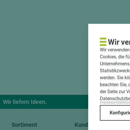
Wir ve
Wir verwenden 
Cookies, die f
Unternehmenszi
Statistikzweck
werden. Sie kö
beachten Sie, 
der Seite zur 
Datenschutzb
Wir liefern Ideen.
Und das pa
Impressum
Datens
Konfiguri
Sortiment
Kundenservice