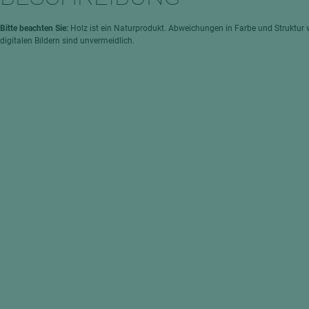
hochglänzend
atten
matt
ng
Bitte beachten Sie:
Holz ist ein Naturprodukt. Abweichungen in Farbe und Struktur 
digitalen Bildern sind unvermeidlich.
Tischlerplatten
hichtet
Sonderaufbauten
Stab--Stäbchenplatten
edelfurniert
ntflammbar
leicht
melaminbeschichtet
ds
schwer entflammbar