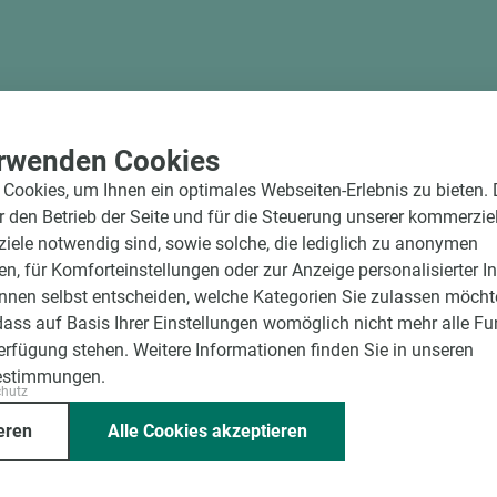
rwenden Cookies
Cookies, um Ihnen ein optimales Webseiten-Erlebnis zu bieten.
ür den Betrieb der Seite und für die Steuerung unserer kommerzie
ele notwendig sind, sowie solche, die lediglich zu anonymen
en, für Komforteinstellungen oder zur Anzeige personalisierter I
nnen selbst entscheiden, welche Kategorien Sie zulassen möchte
dass auf Basis Ihrer Einstellungen womöglich nicht mehr alle Fu
Verfügung stehen. Weitere Informationen finden Sie in unseren
estimmungen.
ssende Holz dazu.
chutz
eren
Alle Cookies akzeptieren
Unternehmen
Mitgliedschaften