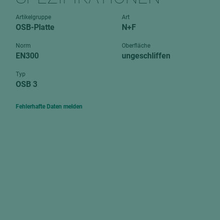
Verbundpl
grundierfolienbeschichtet
Artikelgruppe
Art
Verpacku
OSB-Platte
N+F
hochglänzend
biegbar
leicht
Norm
Oberfläche
dekorbesc
EN300
ungeschliffen
matt
leicht
Typ
roh
OSB 3
roh
schwer entflammbar
schwer e
Fehlerhafte Daten melden
Trockenbau
UPB Boar
Gipsfaserplatten
Norit-Platten