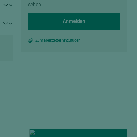
Spanplatten zementgebunden
sehen.
Sperrholz
Alle Partner anzeigen
Alle Partner anzeigen
Anmelden
Zum Merkzettel hinzufügen
chtet