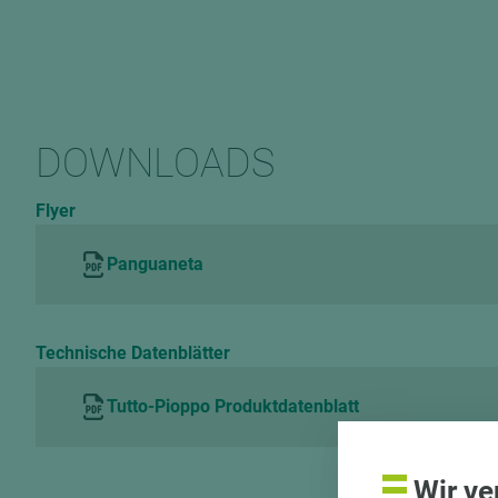
DOWNLOADS
Flyer
Panguaneta
Technische Datenblätter
Tutto-Pioppo Produktdatenblatt
Wir ve