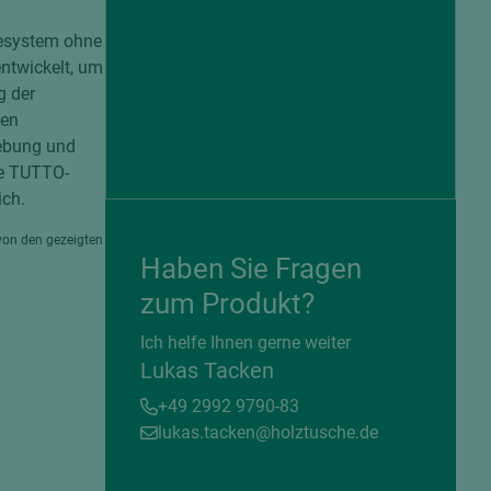
besystem ohne
ntwickelt, um
g der
gen
gebung und
te TUTTO-
ich.
von den gezeigten
Haben Sie Fragen
zum Produkt?
= beschichtete Plattenwerkstoffe
Ich helfe Ihnen gerne weiter
Lukas Tacken
+49 2992 9790-83
lukas.tacken@holztusche.de