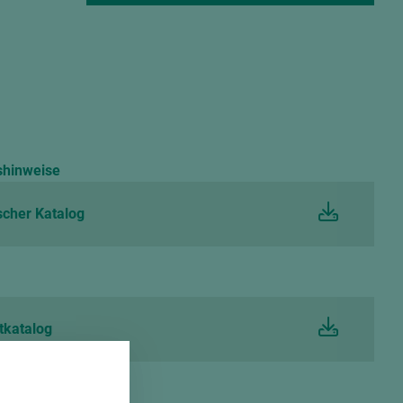
shinweise
cher Katalog
tkatalog