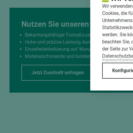
Wir verwenden 
Cookies, die f
Unternehmenszi
Nutzen Sie unseren Zuschnittse
Statistikzweck
werden. Sie kö
Bekantungsfähiger Fixmaßzuschnitt maßhaltig un
beachten Sie, 
Hohe und präzise Leistung durch halbautomatisch
der Seite zur 
Einzelteiletikettierung auf Wunsch möglich
Datenschutzb
Materialschonende und kundengerechte Verpackun
Impressum
Datens
Konfiguri
Jetzt Zuschnitt anfragen