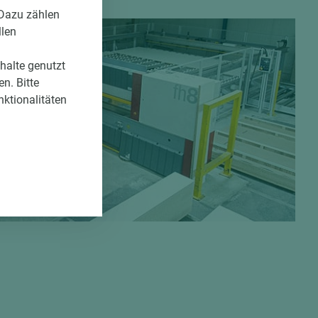
 Dazu zählen
llen
nhalte genutzt
n. Bitte
nktionalitäten