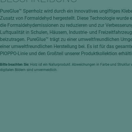
hochglänzend
atten
PureGlue™ Sperrholz wird durch ein innovatives ungiftiges Kle
matt
ng
Zusatz von Formaldehyd hergestellt. Diese Technologie wurde e
Tischlerplatten
die Formaldehydemissionen zu reduzieren und zur Verbesserun
hichtet
Luftqualität in Schulen, Häusern, Industrie- und Freizeitfahrzeu
Sonderaufbauten
beizutragen. PureGlue™ trägt zu einer umweltfreundlichen Um
Stab--Stäbchenplatten
einer umweltfreundlichen Herstellung bei. Es ist für das gesam
edelfurniert
PIOPPO-Linie und den Großteil unserer Produktkollektion erhältl
ntflammbar
leicht
Bitte beachten Sie:
Holz ist ein Naturprodukt. Abweichungen in Farbe und Struktur 
digitalen Bildern sind unvermeidlich.
melaminbeschichtet
ds
schwer entflammbar