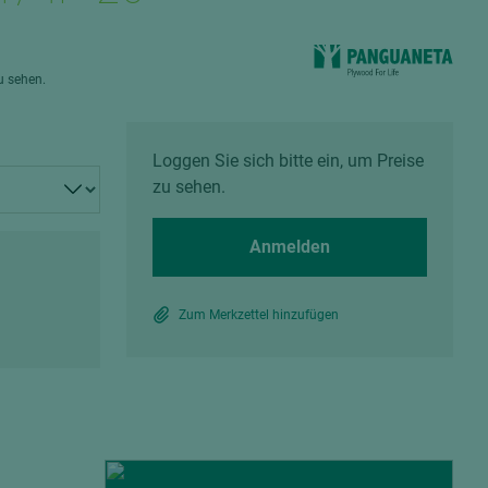
Spanplatten zementgebunden
Sperrholz
Alle Partner anzeigen
Alle Partner anzeigen
zu sehen.
Loggen Sie sich bitte ein, um Preise
zu sehen.
chtet
Anmelden
Zum Merkzettel hinzufügen