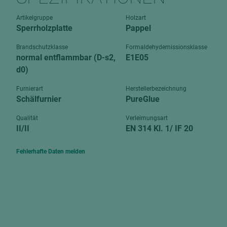
Verbundpl
grundierfolienbeschichtet
Artikelgruppe
Holzart
Verpacku
Sperrholzplatte
Pappel
hochglänzend
biegbar
leicht
Brandschutzklasse
Formaldehydemissionsklasse
dekorbesc
normal entflammbar (D-s2,
E1E05
matt
d0)
leicht
roh
roh
Furnierart
Herstellerbezeichnung
schwer entflammbar
Schälfurnier
PureGlue
schwer e
Trockenbau
Qualität
Verleimungsart
UPB Boar
II/II
EN 314 Kl. 1/ IF 20
Gipsfaserplatten
Norit-Platten
Fehlerhafte Daten melden