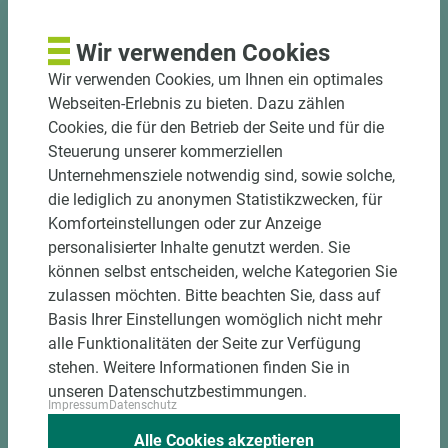
Zuschnittservice
Bekantungsfähiger Fixmaßzuschnitt maßhaltig
Wir verwenden Cookies
und winkelgenau
Wir verwenden Cookies, um Ihnen ein optimales
Hohe und präzise Leistung durch
Webseiten-Erlebnis zu bieten. Dazu zählen
halbautomatische Beschickung
Cookies, die für den Betrieb der Seite und für die
Einzelteiletikettierung auf Wunsch möglich
Steuerung unserer kommerziellen
Materialschonende und kundengerechte
Unternehmensziele notwendig sind, sowie solche,
Verpackung der Fixmaße
die lediglich zu anonymen Statistikzwecken, für
Komforteinstellungen oder zur Anzeige
Jetzt Zuschnitt anfragen
personalisierter Inhalte genutzt werden. Sie
können selbst entscheiden, welche Kategorien Sie
zulassen möchten. Bitte beachten Sie, dass auf
Basis Ihrer Einstellungen womöglich nicht mehr
alle Funktionalitäten der Seite zur Verfügung
stehen. Weitere Informationen finden Sie in
unseren Datenschutzbestimmungen.
Impressum
Datenschutz
Alle Cookies akzeptieren