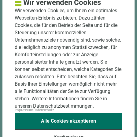
Wir verwenden Cookies
Hohe und präzise Leistung durch
halbautomatische Beschickung
Wir verwenden Cookies, um Ihnen ein optimales
Einzelteiletikettierung auf Wunsch möglich
Webseiten-Erlebnis zu bieten. Dazu zählen
Materialschonende und kundengerechte
Cookies, die für den Betrieb der Seite und für die
Verpackung der Fixmaße
Steuerung unserer kommerziellen
Unternehmensziele notwendig sind, sowie solche,
die lediglich zu anonymen Statistikzwecken, für
Jetzt Zuschnitt anfragen
Komforteinstellungen oder zur Anzeige
personalisierter Inhalte genutzt werden. Sie
können selbst entscheiden, welche Kategorien Sie
zulassen möchten. Bitte beachten Sie, dass auf
Basis Ihrer Einstellungen womöglich nicht mehr
alle Funktionalitäten der Seite zur Verfügung
stehen. Weitere Informationen finden Sie in
unseren Datenschutzbestimmungen.
Impressum
Datenschutz
Alle Cookies akzeptieren