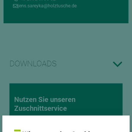
jens.sareyka@holztusche.de
DOWNLOADS
Nutzen Sie unseren
Zuschnittservice
Bekantungsfähiger Fixmaßzuschnitt maßhaltig
und winkelgenau