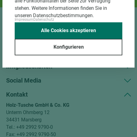
alle Funktionalitäten der Seite zur Verfügung
Und das passende Holz dazu.
stehen. Weitere Informationen finden Sie in
unseren Datenschutzbestimmungen.
Impressum
Datenschutz
Sortiment
Alle Cookies akzeptieren
Kundenservice
Konfigurieren
Unternehmen
Mitgliedschaften
Social Media
Kontakt
Holz-Tusche GmbH & Co. KG
Unterm Ohmberg 12
34431 Marsberg
Tel.: +49 2992 9790-0
Fax: +49 2992 9790-50