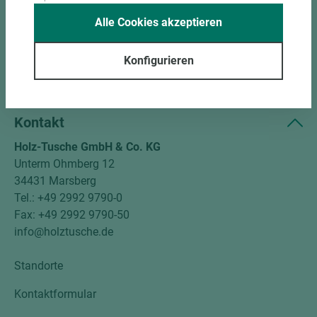
Alle Cookies akzeptieren
Unternehmen
Mitgliedschaften
Konfigurieren
Social Media
Kontakt
Holz-Tusche GmbH & Co. KG
Unterm Ohmberg 12
34431 Marsberg
Tel.: +49 2992 9790-0
Fax: +49 2992 9790-50
info@holztusche.de
Standorte
Kontaktformular