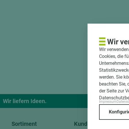
Wir ve
Wir verwenden 
Cookies, die f
Unternehmenszi
Statistikzweck
werden. Sie kö
beachten Sie, 
der Seite zur 
Datenschutzb
Wir liefern Ideen.
Und das pa
Impressum
Datens
Konfiguri
Sortiment
Kundenservice