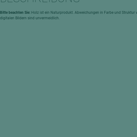
hochglänzend
atten
matt
ng
Bitte beachten Sie:
Holz ist ein Naturprodukt. Abweichungen in Farbe und Struktur 
digitalen Bildern sind unvermeidlich.
Tischlerplatten
hichtet
Sonderaufbauten
Stab--Stäbchenplatten
edelfurniert
ntflammbar
leicht
melaminbeschichtet
ds
schwer entflammbar