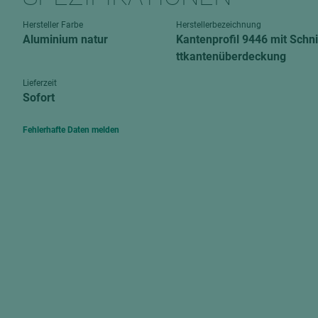
Verbundpl
grundierfolienbeschichtet
Hersteller Farbe
Herstellerbezeichnung
Verpacku
Aluminium natur
Kantenprofil 9446 mit Schni
hochglänzend
biegbar
ttkantenüberdeckung
leicht
dekorbesc
Lieferzeit
matt
Sofort
leicht
roh
roh
Fehlerhafte Daten melden
schwer entflammbar
schwer e
Trockenbau
UPB Boar
Gipsfaserplatten
Norit-Platten