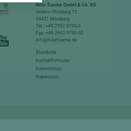
Holz-Tusche GmbH & Co. KG
Unterm Ohmberg 12
34431 Marsberg
Tel.: +49 2992 9790-0
Fax: +49 2992 9790-50
info@holztusche.de
Standorte
Kontaktformular
Datenschutz
Impressum