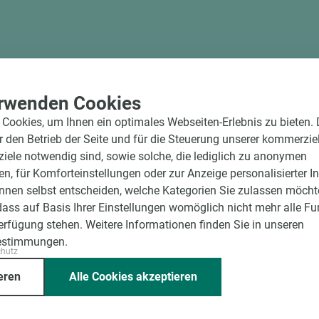
rwenden Cookies
Cookies, um Ihnen ein optimales Webseiten-Erlebnis zu bieten.
ür den Betrieb der Seite und für die Steuerung unserer kommerzie
ele notwendig sind, sowie solche, die lediglich zu anonymen
en, für Komforteinstellungen oder zur Anzeige personalisierter I
nnen selbst entscheiden, welche Kategorien Sie zulassen möchte
dass auf Basis Ihrer Einstellungen womöglich nicht mehr alle Fu
Verfügung stehen. Weitere Informationen finden Sie in unseren
estimmungen.
ssende Holz dazu.
chutz
eren
Alle Cookies akzeptieren
Unternehmen
Mitgliedschaften