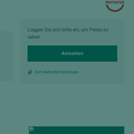
Spanplatten zementgebunden
Sperrholz
Alle Partner anzeigen
Alle Partner anzeigen
Loggen Sie sich bitte ein, um Preise zu
sehen.
Anmelden
chtet
Zum Merkzettel hinzufügen