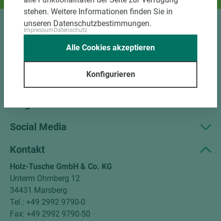
stehen. Weitere Informationen finden Sie in
unseren Datenschutzbestimmungen.
Impressum
Datenschutz
Sortiment
Alle Cookies akzeptieren
Kundenservice
Konfigurieren
Unternehmen
Mitgliedschaften
Social Media
Kontakt
Holz-Tusche GmbH & Co. KG
Unterm Ohmberg 12
34431 Marsberg
Tel.: +49 2992 9790-0
Fax: +49 2992 9790-50