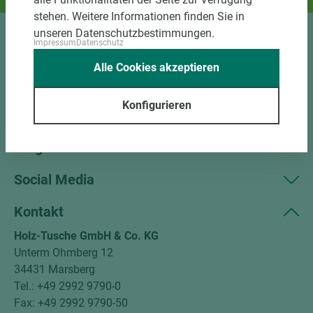
stehen. Weitere Informationen finden Sie in
unseren Datenschutzbestimmungen.
Impressum
Datenschutz
Sortiment
Alle Cookies akzeptieren
Kundenservice
Konfigurieren
Unternehmen
Mitgliedschaften
Social Media
Kontakt
Holz-Tusche GmbH & Co. KG
Unterm Ohmberg 12
34431 Marsberg
Tel.: +49 2992 9790-0
Fax: +49 2992 9790-50