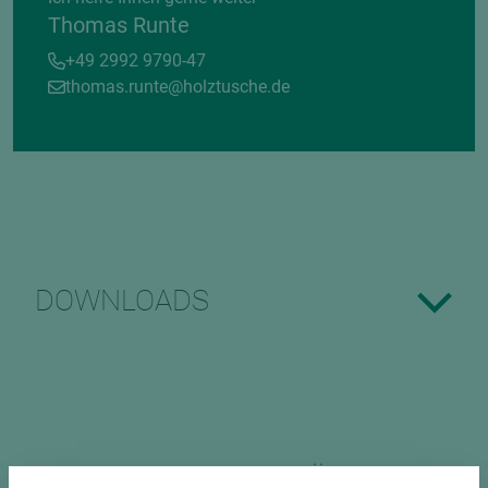
Thomas Runte
+49 2992 9790-47
thomas.runte@holztusche.de
DOWNLOADS
PASSENDES ZUBEHÖR