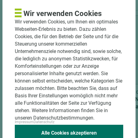
Wir verwenden Cookies
Wir verwenden Cookies, um Ihnen ein optimales
Webseiten-Erlebnis zu bieten. Dazu zählen
Cookies, die für den Betrieb der Seite und für die
Steuerung unserer kommerziellen
Unternehmensziele notwendig sind, sowie solche,
die lediglich zu anonymen Statistikzwecken, für
Komforteinstellungen oder zur Anzeige
personalisierter Inhalte genutzt werden. Sie
2 weitere Varianten
können selbst entscheiden, welche Kategorien Sie
zulassen möchten. Bitte beachten Sie, dass auf
Art.-Nr. 04700010247
Art.-Nr
Basis Ihrer Einstellungen womöglich nicht mehr
PRÜM Schließblech unteres
SIMONS
alle Funktionalitäten der Seite zur Verfügung
Riegelloch neusilber DIN R
Holzz
stehen. Weitere Informationen finden Sie in
unseren Datenschutzbestimmungen.
Impressum
Datenschutz
Alle Cookies akzeptieren