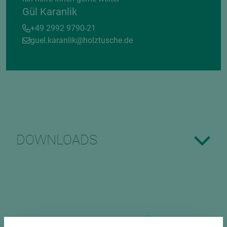
Gül Karanlik
+49 2992 9790-21
guel.karanlik@holztusche.de
DOWNLOADS
PASSENDES ZUBEHÖR