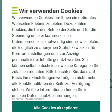
Wir verwenden Cookies
Wir verwenden Cookies, um Ihnen ein optimales
Webseiten-Erlebnis zu bieten. Dazu zählen
Cookies, die für den Betrieb der Seite und für die
Steuerung unserer kommerziellen
Unternehmensziele notwendig sind, sowie solche,
die lediglich zu anonymen Statistikzwecken, für
Komforteinstellungen oder zur Anzeige
personalisierter Inhalte genutzt werden. Sie
2 weitere Varianten
können selbst entscheiden, welche Kategorien Sie
zulassen möchten. Bitte beachten Sie, dass auf
Art.-Nr. 04700010247
Art.-Nr
Basis Ihrer Einstellungen womöglich nicht mehr
PRÜM Schließblech unteres
SIMONS
alle Funktionalitäten der Seite zur Verfügung
Riegelloch neusilber DIN R
Holzz
stehen. Weitere Informationen finden Sie in
unseren Datenschutzbestimmungen.
Impressum
Datenschutz
Alle Cookies akzeptieren