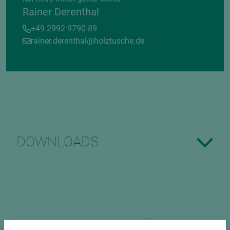
Rainer Derenthal
+49 2992 9790-89
rainer.derenthal@holztusche.de
DOWNLOADS
PASSENDES ZUBEHÖR