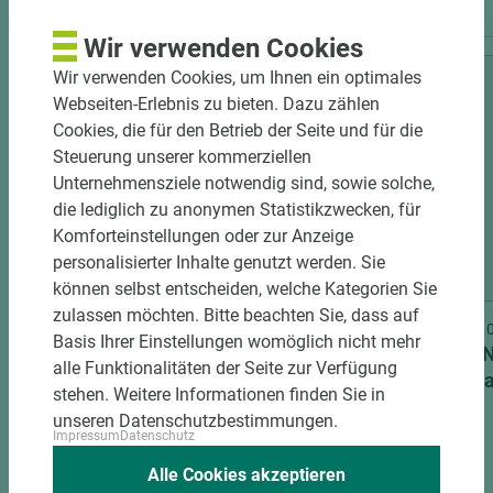
Wir verwenden Cookies
Wir verwenden Cookies, um Ihnen ein optimales
Webseiten-Erlebnis zu bieten. Dazu zählen
Cookies, die für den Betrieb der Seite und für die
Steuerung unserer kommerziellen
Unternehmensziele notwendig sind, sowie solche,
die lediglich zu anonymen Statistikzwecken, für
Komforteinstellungen oder zur Anzeige
personalisierter Inhalte genutzt werden. Sie
2 weitere Varianten
können selbst entscheiden, welche Kategorien Sie
zulassen möchten. Bitte beachten Sie, dass auf
Art.-Nr. 04700010247
Art.-Nr
Basis Ihrer Einstellungen womöglich nicht mehr
PRÜM Schließblech unteres
SIMONS
alle Funktionalitäten der Seite zur Verfügung
Riegelloch neusilber DIN R
Holzz
stehen. Weitere Informationen finden Sie in
unseren Datenschutzbestimmungen.
Impressum
Datenschutz
Alle Cookies akzeptieren