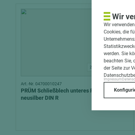
Wir ve
Wir verwenden 
Cookies, die f
Unternehmenszi
Statistikzweck
werden. Sie kö
beachten Sie, 
der Seite zur 
2 weitere Varianten
Datenschutzb
Impressum
Datens
Art.-Nr. 04700010247
Konfiguri
PRÜM Schließblech unteres Riegelloch
neusilber DIN R