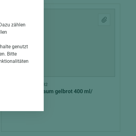
 Dazu zählen
llen
nhalte genutzt
n. Bitte
nktionalitäten
Art.-Nr. 09500000082
2-K-Zargenschaum gelbrot 400 ml/
Kartusche