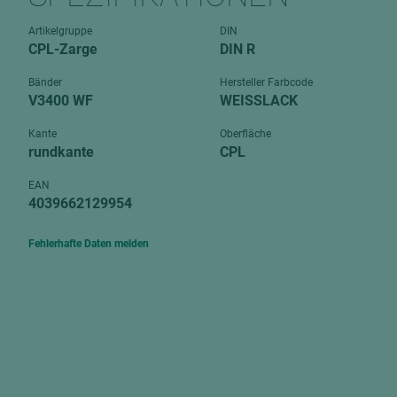
Verbundpl
grundierfolienbeschichtet
Artikelgruppe
DIN
Verpacku
CPL-Zarge
DIN R
hochglänzend
biegbar
leicht
Bänder
Hersteller Farbcode
dekorbesc
V3400 WF
WEISSLACK
matt
leicht
Kante
Oberfläche
roh
rundkante
CPL
roh
schwer entflammbar
schwer e
EAN
4039662129954
Trockenbau
UPB Boar
Gipsfaserplatten
Fehlerhafte Daten melden
Norit-Platten