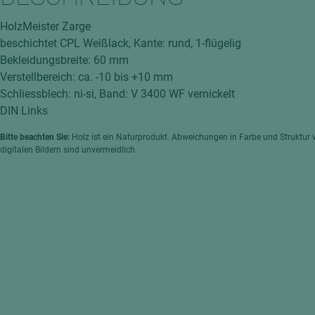
hochglänzend
atten
HolzMeister Zarge
matt
ng
beschichtet CPL Weißlack, Kante: rund, 1-flügelig
Tischlerplatten
Bekleidungsbreite: 60 mm
hichtet
Verstellbereich: ca. -10 bis +10 mm
Sonderaufbauten
Schliessblech: ni-si, Band: V 3400 WF vernickelt
Stab--Stäbchenplatten
DIN Links
edelfurniert
Bitte beachten Sie:
Holz ist ein Naturprodukt. Abweichungen in Farbe und Struktur 
ntflammbar
leicht
digitalen Bildern sind unvermeidlich.
melaminbeschichtet
ds
schwer entflammbar