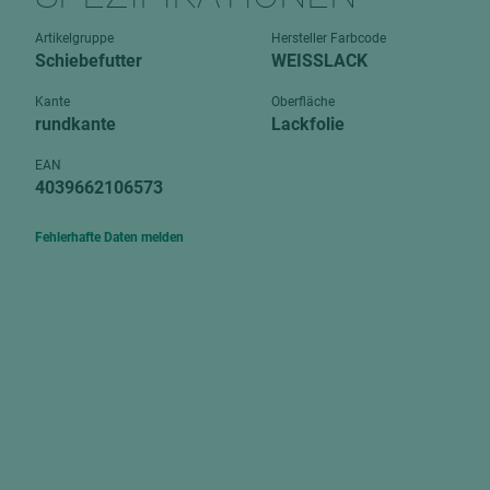
Verbundpl
grundierfolienbeschichtet
Artikelgruppe
Hersteller Farbcode
Verpacku
Schiebefutter
WEISSLACK
hochglänzend
biegbar
leicht
Kante
Oberfläche
dekorbesc
rundkante
Lackfolie
matt
leicht
EAN
roh
4039662106573
roh
schwer entflammbar
schwer e
Fehlerhafte Daten melden
Trockenbau
UPB Boar
Gipsfaserplatten
Norit-Platten