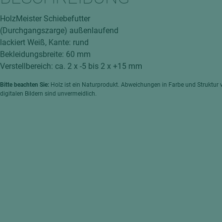
hochglänzend
atten
HolzMeister Schiebefutter
matt
ng
(Durchgangszarge) außenlaufend
Tischlerplatten
lackiert Weiß, Kante: rund
hichtet
Bekleidungsbreite: 60 mm
Sonderaufbauten
Verstellbereich: ca. 2 x -5 bis 2 x +15 mm
Stab--Stäbchenplatten
Bitte beachten Sie:
Holz ist ein Naturprodukt. Abweichungen in Farbe und Struktur 
edelfurniert
digitalen Bildern sind unvermeidlich.
ntflammbar
leicht
melaminbeschichtet
ds
schwer entflammbar