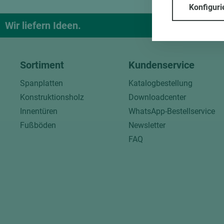
Konfiguri
Wir liefern Ideen.
Und das pa
Sortiment
Kundenservice
Spanplatten
Katalogbestellung
Konstruktionsholz
Downloadcenter
Innentüren
WhatsApp-Bestellservice
Fußböden
Newsletter
FAQ