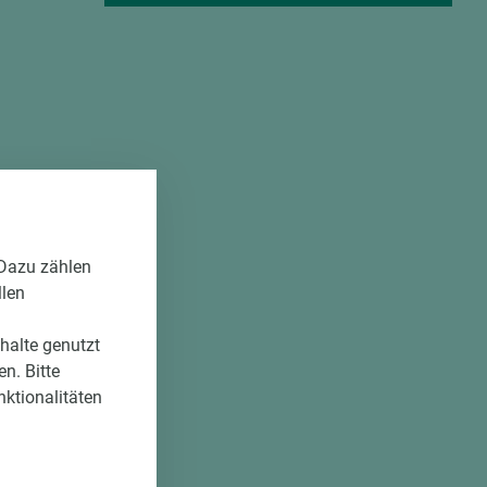
 Dazu zählen
llen
nhalte genutzt
n. Bitte
nktionalitäten