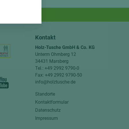
Kontakt
Holz-Tusche GmbH & Co. KG
Unterm Ohmberg 12
34431 Marsberg
Tel.: +49 2992 9790-0
Fax: +49 2992 9790-50
info@holztusche.de
Standorte
Kontaktformular
Datenschutz
Impressum