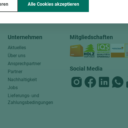
eren
Alle Cookies akzeptieren
ssende Holz dazu.
Unternehmen
Mitgliedschaften
Aktuelles
Über uns
Ansprechpartner
Social Media
Partner
Nachhaltigkeit
Jobs
Lieferungs- und
Zahlungsbedingungen