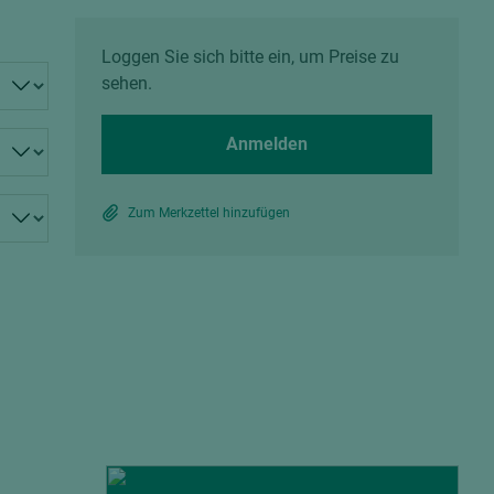
Spanplatten zementgebunden
Sperrholz
Alle Partner anzeigen
Alle Partner anzeigen
Loggen Sie sich bitte ein, um Preise zu
sehen.
Anmelden
Zum Merkzettel hinzufügen
chtet