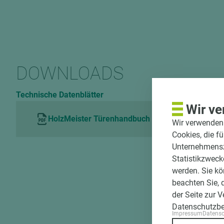
DOWNLOADS
Technische Datenblätter
Wir ve
HolzMeister Türenhandbuch SCHIE-FU
Wir verwenden 
Cookies, die f
Unternehmenszi
Statistikzweck
werden. Sie kö
beachten Sie, 
der Seite zur 
Datenschutzb
Impressum
Datens