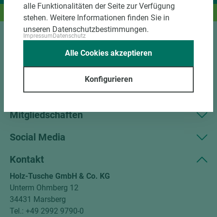
alle Funktionalitäten der Seite zur Verfügung
Und das passende Holz dazu.
stehen. Weitere Informationen finden Sie in
unseren Datenschutzbestimmungen.
Impressum
Datenschutz
Sortiment
Alle Cookies akzeptieren
Kundenservice
Konfigurieren
Unternehmen
Mitgliedschaften
Social Media
Kontakt
Holz-Tusche GmbH & Co. KG
Unterm Ohmberg 12
34431 Marsberg
Tel.: +49 2992 9790-0