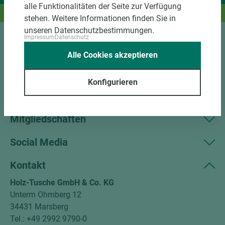
alle Funktionalitäten der Seite zur Verfügung
Und das passende Holz dazu.
stehen. Weitere Informationen finden Sie in
unseren Datenschutzbestimmungen.
Impressum
Datenschutz
Sortiment
Alle Cookies akzeptieren
Kundenservice
Konfigurieren
Unternehmen
Mitgliedschaften
Social Media
Kontakt
Holz-Tusche GmbH & Co. KG
Unterm Ohmberg 12
34431 Marsberg
Tel.: +49 2992 9790-0