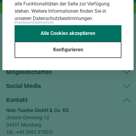
alle Funktionalitäten der Seite zur Verfügung
Und das passende Holz dazu.
stehen. Weitere Informationen finden Sie in
unseren Datenschutzbestimmungen.
Impressum
Datenschutz
Sortiment
Alle Cookies akzeptieren
Kundenservice
Konfigurieren
Unternehmen
Mitgliedschaften
Social Media
Kontakt
Holz-Tusche GmbH & Co. KG
Unterm Ohmberg 12
34431 Marsberg
Tel.: +49 2992 9790-0