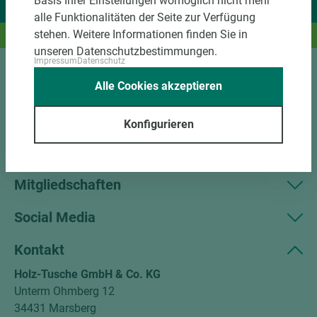
Basis Ihrer Einstellungen womöglich nicht mehr
Wir liefern Ideen.
alle Funktionalitäten der Seite zur Verfügung
stehen. Weitere Informationen finden Sie in
Und das passende Holz dazu.
unseren Datenschutzbestimmungen.
Impressum
Datenschutz
Sortiment
Alle Cookies akzeptieren
Kundenservice
Konfigurieren
Unternehmen
Mitgliedschaften
Social Media
Kontakt
Holz-Tusche GmbH & Co. KG
Unterm Ohmberg 12
34431 Marsberg