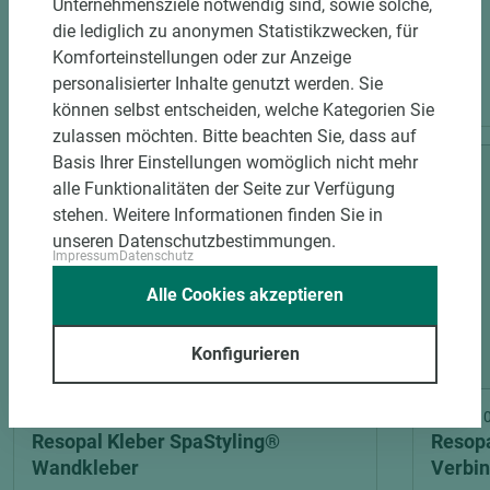
Unternehmensziele notwendig sind, sowie solche,
die lediglich zu anonymen Statistikzwecken, für
Komforteinstellungen oder zur Anzeige
PASSENDES ZUBEHÖR
personalisierter Inhalte genutzt werden. Sie
können selbst entscheiden, welche Kategorien Sie
zulassen möchten. Bitte beachten Sie, dass auf
Basis Ihrer Einstellungen womöglich nicht mehr
alle Funktionalitäten der Seite zur Verfügung
stehen. Weitere Informationen finden Sie in
unseren Datenschutzbestimmungen.
Impressum
Datenschutz
Alle Cookies akzeptieren
Konfigurieren
Art.-Nr. 06600020152
Art.-Nr
Resopal Kleber SpaStyling®
Resopa
Wandkleber
Verbin