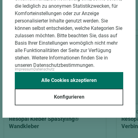
die lediglich zu anonymen Statistikzwecken, für
Komforteinstellungen oder zur Anzeige
PASSENDES ZUBEHÖR
personalisierter Inhalte genutzt werden. Sie
können selbst entscheiden, welche Kategorien Sie
zulassen möchten. Bitte beachten Sie, dass auf
Basis Ihrer Einstellungen womöglich nicht mehr
alle Funktionalitäten der Seite zur Verfügung
stehen. Weitere Informationen finden Sie in
unseren Datenschutzbestimmungen.
Impressum
Datenschutz
Alle Cookies akzeptieren
Konfigurieren
Art.-Nr. 06600020152
Art.-Nr
Resopal Kleber SpaStyling®
Resopa
Wandkleber
Verbin