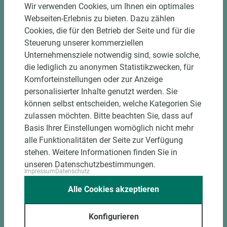
Einzelteiletikettierung auf Wunsch möglich
Wir verwenden Cookies, um Ihnen ein optimales
Materialschonende und kundengerechte
Webseiten-Erlebnis zu bieten. Dazu zählen
Verpackung der Fixmaße
Cookies, die für den Betrieb der Seite und für die
Steuerung unserer kommerziellen
Unternehmensziele notwendig sind, sowie solche,
Jetzt Zuschnitt anfragen
die lediglich zu anonymen Statistikzwecken, für
Komforteinstellungen oder zur Anzeige
personalisierter Inhalte genutzt werden. Sie
können selbst entscheiden, welche Kategorien Sie
zulassen möchten. Bitte beachten Sie, dass auf
Basis Ihrer Einstellungen womöglich nicht mehr
alle Funktionalitäten der Seite zur Verfügung
stehen. Weitere Informationen finden Sie in
unseren Datenschutzbestimmungen.
Impressum
Datenschutz
Alle Cookies akzeptieren
Konfigurieren