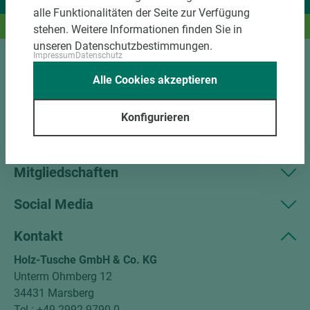
Wir liefern Ideen.
alle Funktionalitäten der Seite zur Verfügung
Und das passende Holz dazu.
stehen. Weitere Informationen finden Sie in
unseren Datenschutzbestimmungen.
Impressum
Datenschutz
Sortiment
Alle Cookies akzeptieren
Kundenservice
Konfigurieren
Unternehmen
Mitgliedschaften
Social Media
Kontakt
Holz-Tusche GmbH & Co. KG
Unterm Ohmberg 12
34431 Marsberg
Tel.: +49 2992 9790-0