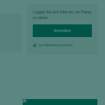
Spanplatten zementgebunden
Sperrholz
Alle Partner anzeigen
Alle Partner anzeigen
Loggen Sie sich bitte ein, um Preise
zu sehen.
Anmelden
Zum Merkzettel hinzufügen
chtet