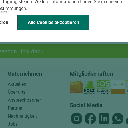
Verfügung stehen. Weitere Informationen finden Sie in unseren
estimmungen.
chutz
eren
Alle Cookies akzeptieren
ssende Holz dazu.
Unternehmen
Mitgliedschaften
Aktuelles
Über uns
Ansprechpartner
Social Media
Partner
Nachhaltigkeit
Jobs