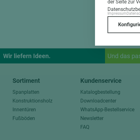
der Seite zur 
Datenschutzb
Impressum
Datens
Konfiguri
Wir liefern Ideen.
Und das pa
Sortiment
Kundenservice
Spanplatten
Katalogbestellung
Konstruktionsholz
Downloadcenter
Innentüren
WhatsApp-Bestellservice
Fußböden
Newsletter
FAQ