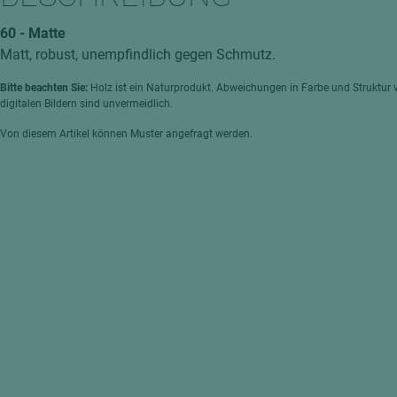
hochglänzend
atten
60 - Matte
matt
ng
Matt, robust, unempfindlich gegen Schmutz.
Tischlerplatten
Bitte beachten Sie:
Holz ist ein Naturprodukt. Abweichungen in Farbe und Struktur 
hichtet
Sonderaufbauten
digitalen Bildern sind unvermeidlich.
Stab--Stäbchenplatten
Von diesem Artikel können Muster angefragt werden.
edelfurniert
ntflammbar
leicht
melaminbeschichtet
ds
schwer entflammbar