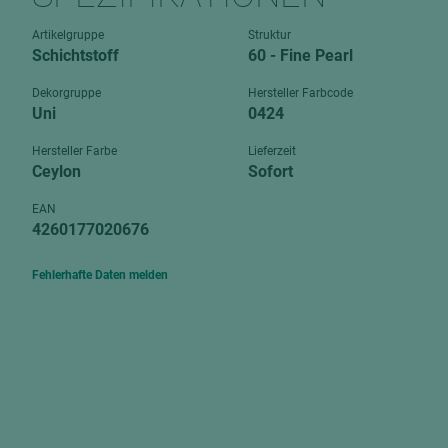
Verbundpl
grundierfolienbeschichtet
Artikelgruppe
Struktur
Verpacku
Schichtstoff
60 - Fine Pearl
hochglänzend
biegbar
leicht
Dekorgruppe
Hersteller Farbcode
dekorbesc
Uni
0424
matt
leicht
Hersteller Farbe
Lieferzeit
roh
Ceylon
Sofort
roh
schwer entflammbar
schwer e
EAN
4260177020676
Trockenbau
UPB Boar
Gipsfaserplatten
Fehlerhafte Daten melden
Norit-Platten