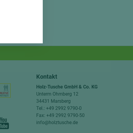
Kontakt
Holz-Tusche GmbH & Co. KG
Unterm Ohmberg 12
34431 Marsberg
Tel.: +49 2992 9790-0
Fax: +49 2992 9790-50
info@holztusche.de