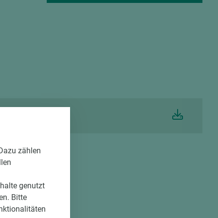
igkeit Resopal HPL
 Dazu zählen
llen
nhalte genutzt
n. Bitte
nktionalitäten