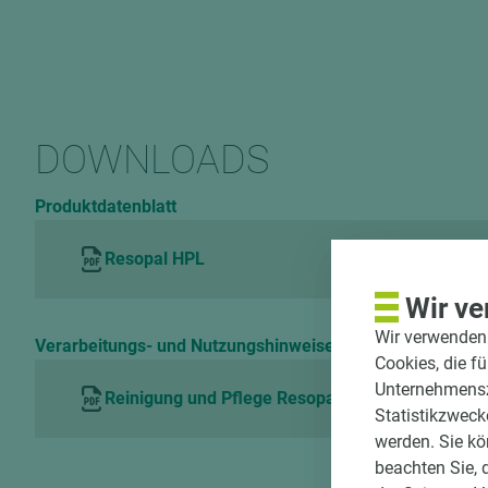
DOWNLOADS
Produktdatenblatt
Resopal HPL
Wir ve
Wir verwenden 
Verarbeitungs- und Nutzungshinweise
Cookies, die f
Unternehmenszi
Reinigung und Pflege Resopal HPL
Statistikzweck
werden. Sie kö
beachten Sie, 