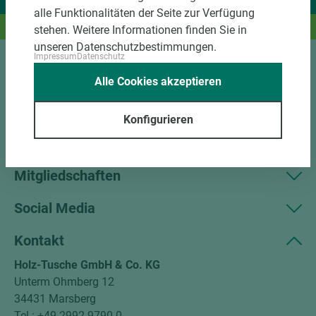
Wir liefern Ideen.
alle Funktionalitäten der Seite zur Verfügung
Und das passende Holz dazu.
stehen. Weitere Informationen finden Sie in
unseren Datenschutzbestimmungen.
Impressum
Datenschutz
Sortiment
Alle Cookies akzeptieren
Kundenservice
Konfigurieren
Unternehmen
Mitgliedschaften
Social Media
Kontakt
Holz-Tusche GmbH & Co. KG
Unterm Ohmberg 12
34431 Marsberg
Tel.: +49 2992 9790-0