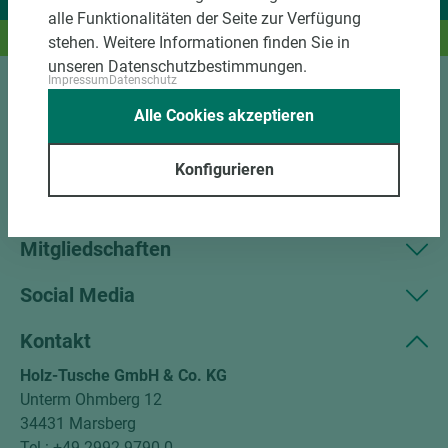
Wir liefern Ideen.
alle Funktionalitäten der Seite zur Verfügung
Und das passende Holz dazu.
stehen. Weitere Informationen finden Sie in
unseren Datenschutzbestimmungen.
Impressum
Datenschutz
Sortiment
Alle Cookies akzeptieren
Kundenservice
Konfigurieren
Unternehmen
Mitgliedschaften
Social Media
Kontakt
Holz-Tusche GmbH & Co. KG
Unterm Ohmberg 12
34431 Marsberg
Tel.: +49 2992 9790-0