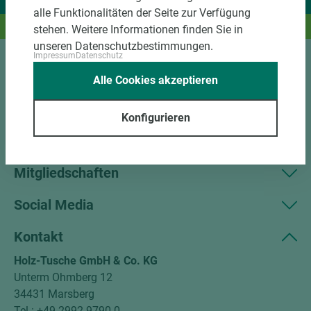
Wir liefern Ideen.
alle Funktionalitäten der Seite zur Verfügung
Und das passende Holz dazu.
stehen. Weitere Informationen finden Sie in
unseren Datenschutzbestimmungen.
Impressum
Datenschutz
Sortiment
Alle Cookies akzeptieren
Kundenservice
Konfigurieren
Unternehmen
Mitgliedschaften
Social Media
Kontakt
Holz-Tusche GmbH & Co. KG
Unterm Ohmberg 12
34431 Marsberg
Tel.: +49 2992 9790-0