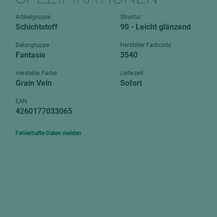
Verbundpl
grundierfolienbeschichtet
Artikelgruppe
Struktur
Verpacku
Schichtstoff
90 - Leicht glänzend
hochglänzend
biegbar
leicht
Dekorgruppe
Hersteller Farbcode
dekorbesc
Fantasie
3540
matt
leicht
Hersteller Farbe
Lieferzeit
roh
Grain Vein
Sofort
roh
schwer entflammbar
schwer e
EAN
4260177033065
Trockenbau
UPB Boar
Gipsfaserplatten
Fehlerhafte Daten melden
Norit-Platten