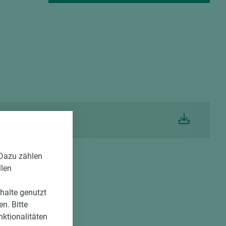
igkeit Resopal HPL
 Dazu zählen
llen
nhalte genutzt
n. Bitte
nktionalitäten