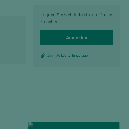
Spanplatten zementgebunden
Sperrholz
Alle Partner anzeigen
Alle Partner anzeigen
Loggen Sie sich bitte ein, um Preise
zu sehen.
Anmelden
Zum Merkzettel hinzufügen
chtet