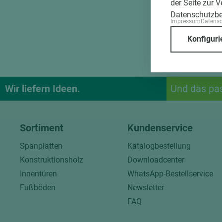
der Seite zur 
Datenschutzb
Impressum
Datens
Konfiguri
Wir liefern Ideen.
Und das pa
Sortiment
Kundenservice
Spanplatten
Katalogbestellung
Konstruktionsholz
Downloadcenter
Innentüren
WhatsApp-Bestellservice
Fußböden
Newsletter
FAQ