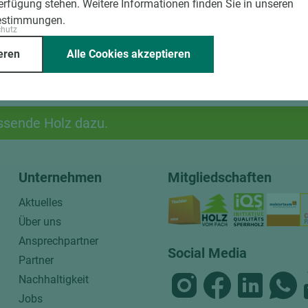
Verfügung stehen. Weitere Informationen finden Sie in unseren
estimmungen.
chutz
eren
Alle Cookies akzeptieren
ssende Holz dazu.
Unternehmen
Mitgliedschaften
Aktuelles
Über uns
Ansprechpartner
Social Media
Partner
Nachhaltigkeit
Jobs