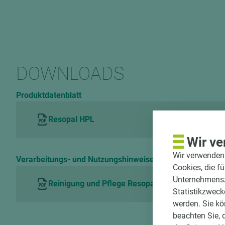
DOWNLOADS
Produktdatenblatt
Resopal HPL
Wir ve
Wir verwenden 
Verarbeitungs- und Nutzungshinweise
Cookies, die f
Unternehmenszi
Reinigung und Pflege Resopal HPL
Statistikzweck
werden. Sie kö
beachten Sie, 