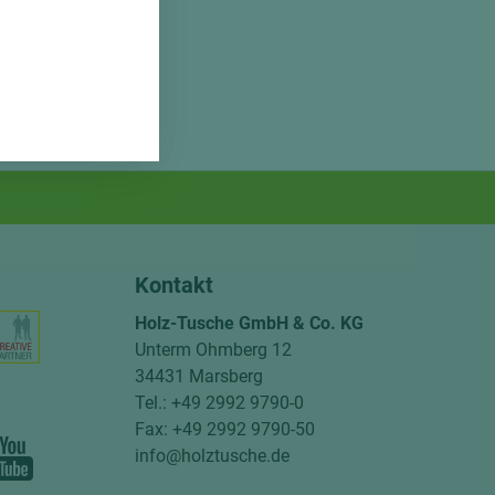
Kontakt
Holz-Tusche GmbH & Co. KG
Unterm Ohmberg 12
34431 Marsberg
Tel.: +49 2992 9790-0
Fax: +49 2992 9790-50
info@holztusche.de