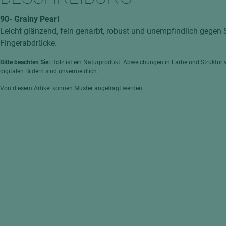
hochglänzend
atten
90- Grainy Pearl
matt
ng
Leicht glänzend, fein genarbt, robust und unempfindlich gege
Tischlerplatten
Fingerabdrücke.
hichtet
Sonderaufbauten
Bitte beachten Sie:
Holz ist ein Naturprodukt. Abweichungen in Farbe und Struktur 
digitalen Bildern sind unvermeidlich.
Stab--Stäbchenplatten
Von diesem Artikel können Muster angefragt werden.
edelfurniert
ntflammbar
leicht
melaminbeschichtet
ds
schwer entflammbar