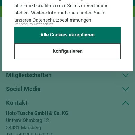
Wir liefern Ideen.
alle Funktionalitäten der Seite zur Verfügung
Und das passende Holz dazu.
stehen. Weitere Informationen finden Sie in
unseren Datenschutzbestimmungen.
Impressum
Datenschutz
Sortiment
Alle Cookies akzeptieren
Kundenservice
Konfigurieren
Unternehmen
Mitgliedschaften
Social Media
Kontakt
Holz-Tusche GmbH & Co. KG
Unterm Ohmberg 12
34431 Marsberg
Tel.: +49 2992 9790-0