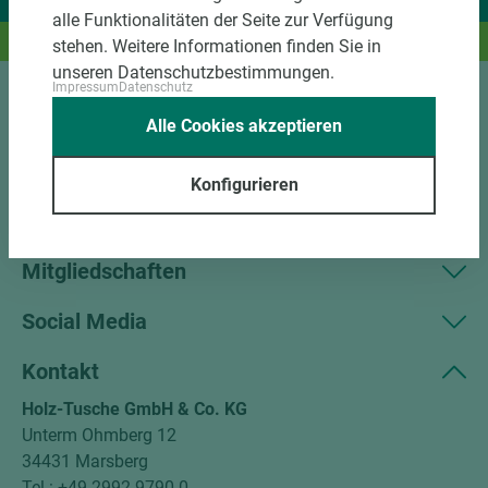
Wir liefern Ideen.
alle Funktionalitäten der Seite zur Verfügung
Und das passende Holz dazu.
stehen. Weitere Informationen finden Sie in
unseren Datenschutzbestimmungen.
Impressum
Datenschutz
Sortiment
Alle Cookies akzeptieren
Kundenservice
Konfigurieren
Unternehmen
Mitgliedschaften
Social Media
Kontakt
Holz-Tusche GmbH & Co. KG
Unterm Ohmberg 12
34431 Marsberg
Tel.: +49 2992 9790-0