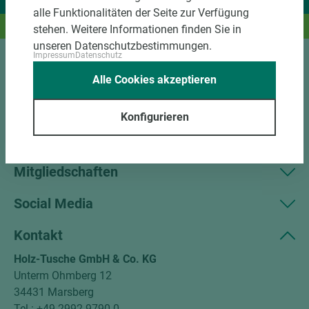
Wir liefern Ideen.
alle Funktionalitäten der Seite zur Verfügung
Und das passende Holz dazu.
stehen. Weitere Informationen finden Sie in
unseren Datenschutzbestimmungen.
Impressum
Datenschutz
Sortiment
Alle Cookies akzeptieren
Kundenservice
Konfigurieren
Unternehmen
Mitgliedschaften
Social Media
Kontakt
Holz-Tusche GmbH & Co. KG
Unterm Ohmberg 12
34431 Marsberg
Tel.: +49 2992 9790-0