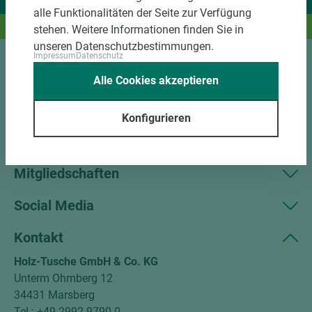
Wir liefern Ideen.
alle Funktionalitäten der Seite zur Verfügung
Und das passende Holz dazu.
stehen. Weitere Informationen finden Sie in
unseren Datenschutzbestimmungen.
Impressum
Datenschutz
Sortiment
Alle Cookies akzeptieren
Kundenservice
Konfigurieren
Unternehmen
Mitgliedschaften
Social Media
Kontakt
Holz-Tusche GmbH & Co. KG
Unterm Ohmberg 12
34431 Marsberg
Tel.: +49 2992 9790-0