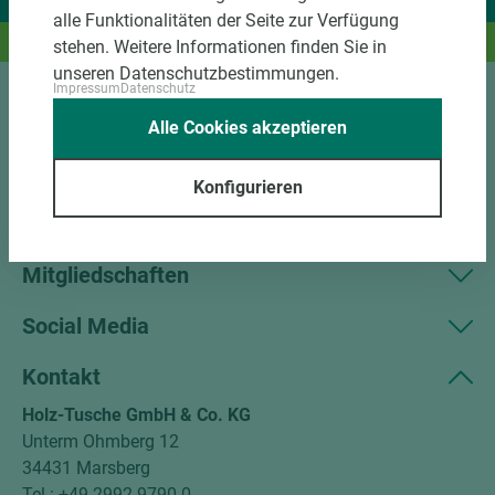
Wir liefern Ideen.
alle Funktionalitäten der Seite zur Verfügung
Und das passende Holz dazu.
stehen. Weitere Informationen finden Sie in
unseren Datenschutzbestimmungen.
Impressum
Datenschutz
Sortiment
Alle Cookies akzeptieren
Kundenservice
Konfigurieren
Unternehmen
Mitgliedschaften
Social Media
Kontakt
Holz-Tusche GmbH & Co. KG
Unterm Ohmberg 12
34431 Marsberg
Tel.: +49 2992 9790-0