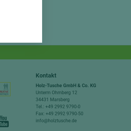
Kontakt
Holz-Tusche GmbH & Co. KG
Unterm Ohmberg 12
34431 Marsberg
Tel.: +49 2992 9790-0
Fax: +49 2992 9790-50
info@holztusche.de