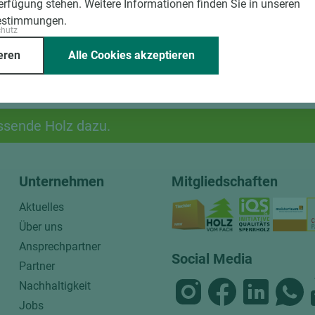
Verfügung stehen. Weitere Informationen finden Sie in unseren
estimmungen.
chutz
eren
Alle Cookies akzeptieren
ssende Holz dazu.
Unternehmen
Mitgliedschaften
Aktuelles
Über uns
Ansprechpartner
Social Media
Partner
Nachhaltigkeit
Jobs