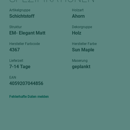
Verbundpl
grundierfolienbeschichtet
Artikelgruppe
Holzart
Verpacku
Schichtstoff
Ahorn
hochglänzend
biegbar
leicht
Struktur
Dekorgruppe
dekorbesc
EM- Elegant Matt
Holz
matt
leicht
Hersteller Farbcode
Hersteller Farbe
roh
4367
Sun Maple
roh
schwer entflammbar
schwer e
Lieferzeit
Maserung
7-14 Tage
geplankt
Trockenbau
UPB Boar
Gipsfaserplatten
EAN
4059207044856
Norit-Platten
Fehlerhafte Daten melden