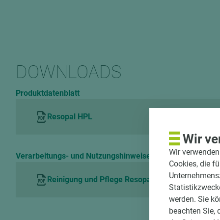
DOWNLOADS
Produktdatenblatt
Resopal HPL
Wir ve
Wir verwenden 
Verarbeitungs- und Nutzungshinweise
Cookies, die f
Unternehmenszi
Reinigung und Pflege Resopal HPL
Statistikzweck
werden. Sie kö
beachten Sie, 