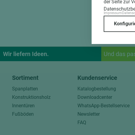
der Seite zur 
Datenschutzb
Impressum
Datens
Konfiguri
Wir liefern Ideen.
Und das pa
Sortiment
Kundenservice
Spanplatten
Katalogbestellung
Konstruktionsholz
Downloadcenter
Innentüren
WhatsApp-Bestellservice
Fußböden
Newsletter
FAQ