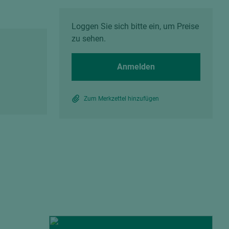
Spanplatten zementgebunden
Sperrholz
Alle Partner anzeigen
Alle Partner anzeigen
Loggen Sie sich bitte ein, um Preise
zu sehen.
Anmelden
Zum Merkzettel hinzufügen
chtet