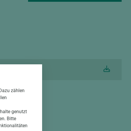
igkeit Resopal HPL
 Dazu zählen
llen
nhalte genutzt
n. Bitte
nktionalitäten