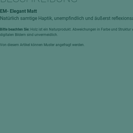
hochglänzend
atten
EM- Elegant Matt
matt
ng
Natürlich samtige Haptik, unempfindlich und äußerst reflexions
Tischlerplatten
Bitte beachten Sie:
Holz ist ein Naturprodukt. Abweichungen in Farbe und Struktur 
hichtet
Sonderaufbauten
digitalen Bildern sind unvermeidlich.
Stab--Stäbchenplatten
Von diesem Artikel können Muster angefragt werden.
edelfurniert
ntflammbar
leicht
melaminbeschichtet
ds
schwer entflammbar