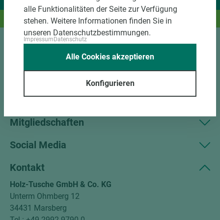
Wir liefern Ideen.
alle Funktionalitäten der Seite zur Verfügung
Und das passende Holz dazu.
stehen. Weitere Informationen finden Sie in
unseren Datenschutzbestimmungen.
Impressum
Datenschutz
Sortiment
Alle Cookies akzeptieren
Kundenservice
Konfigurieren
Unternehmen
Mitgliedschaften
Social Media
Kontakt
Holz-Tusche GmbH & Co. KG
Unterm Ohmberg 12
34431 Marsberg
Tel.: +49 2992 9790-0