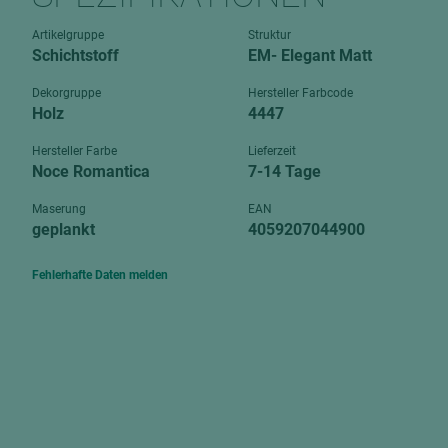
Verbundpl
grundierfolienbeschichtet
Artikelgruppe
Struktur
Verpacku
Schichtstoff
EM- Elegant Matt
hochglänzend
biegbar
leicht
Dekorgruppe
Hersteller Farbcode
dekorbesc
Holz
4447
matt
leicht
Hersteller Farbe
Lieferzeit
roh
Noce Romantica
7-14 Tage
roh
schwer entflammbar
schwer e
Maserung
EAN
geplankt
4059207044900
Trockenbau
UPB Boar
Gipsfaserplatten
Fehlerhafte Daten melden
Norit-Platten