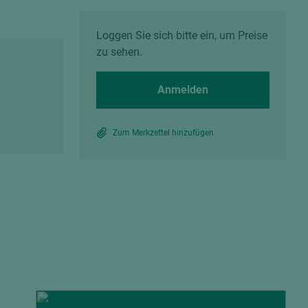
Spanplatten zementgebunden
Sperrholz
Alle Partner anzeigen
Alle Partner anzeigen
Loggen Sie sich bitte ein, um Preise
zu sehen.
Anmelden
Zum Merkzettel hinzufügen
chtet