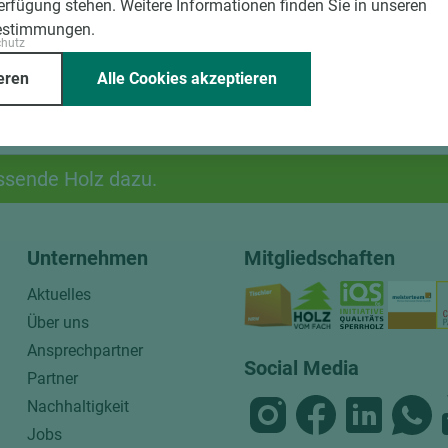
Verfügung stehen. Weitere Informationen finden Sie in unseren
estimmungen.
chutz
eren
Alle Cookies akzeptieren
ssende Holz dazu.
Unternehmen
Mitgliedschaften
Aktuelles
Über uns
Ansprechpartner
Social Media
Partner
Nachhaltigkeit
Jobs