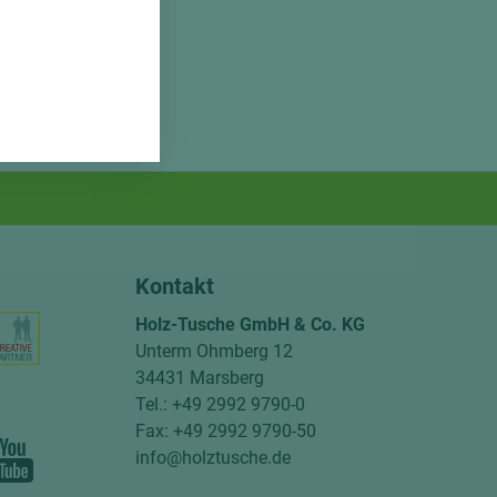
Kontakt
Holz-Tusche GmbH & Co. KG
Unterm Ohmberg 12
34431 Marsberg
Tel.: +49 2992 9790-0
Fax: +49 2992 9790-50
info@holztusche.de