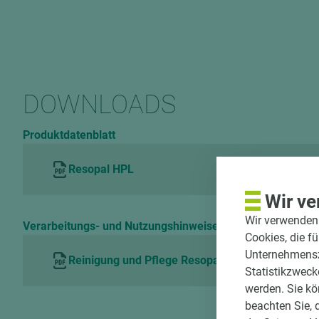
DOWNLOADS
Produktdatenblatt
Resopal HPL
Wir ve
Wir verwenden 
Verarbeitungs- und Nutzungshinweise
Cookies, die f
Unternehmenszi
Reinigung und Pflege Resopal HPL
Statistikzweck
werden. Sie kö
beachten Sie, 