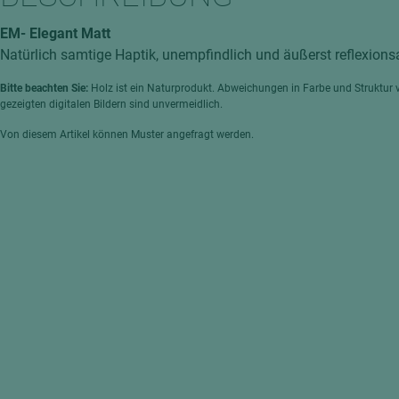
hochglänzend
atten
EM- Elegant Matt
matt
ng
Natürlich samtige Haptik, unempfindlich und äußerst reflexions
Tischlerplatten
Bitte beachten Sie:
Holz ist ein Naturprodukt. Abweichungen in Farbe und Struktur 
hichtet
Sonderaufbauten
gezeigten digitalen Bildern sind unvermeidlich.
Stab--Stäbchenplatten
Von diesem Artikel können Muster angefragt werden.
edelfurniert
ntflammbar
leicht
melaminbeschichtet
ds
schwer entflammbar