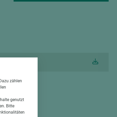
igkeit Resopal HPL
 Dazu zählen
llen
nhalte genutzt
n. Bitte
nktionalitäten