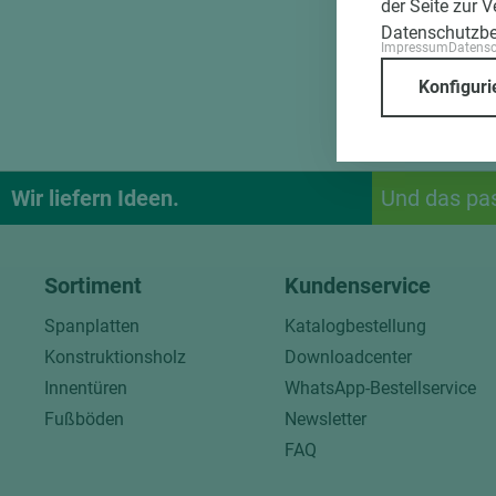
der Seite zur 
Datenschutzb
Impressum
Datens
Konfiguri
Wir liefern Ideen.
Und das pa
Sortiment
Kundenservice
Spanplatten
Katalogbestellung
Konstruktionsholz
Downloadcenter
Innentüren
WhatsApp-Bestellservice
Fußböden
Newsletter
FAQ