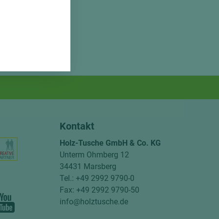
Kontakt
Holz-Tusche GmbH & Co. KG
Unterm Ohmberg 12
34431 Marsberg
Tel.: +49 2992 9790-0
Fax: +49 2992 9790-50
info@holztusche.de