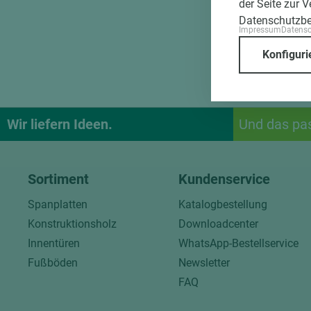
der Seite zur 
Datenschutzb
Impressum
Datens
Konfiguri
Wir liefern Ideen.
Und das pa
Sortiment
Kundenservice
Spanplatten
Katalogbestellung
Konstruktionsholz
Downloadcenter
Innentüren
WhatsApp-Bestellservice
Fußböden
Newsletter
FAQ