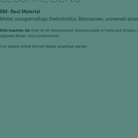
hochglänzend
atten
RM- Real Material
matt
ng
Matte, unregelmäßige Steinstruktur, Betonporen, universell einse
Tischlerplatten
Bitte beachten Sie:
Holz ist ein Naturprodukt. Abweichungen in Farbe und Struktur 
hichtet
Sonderaufbauten
digitalen Bildern sind unvermeidlich.
Stab--Stäbchenplatten
Von diesem Artikel können Muster angefragt werden.
edelfurniert
ntflammbar
leicht
melaminbeschichtet
ds
schwer entflammbar