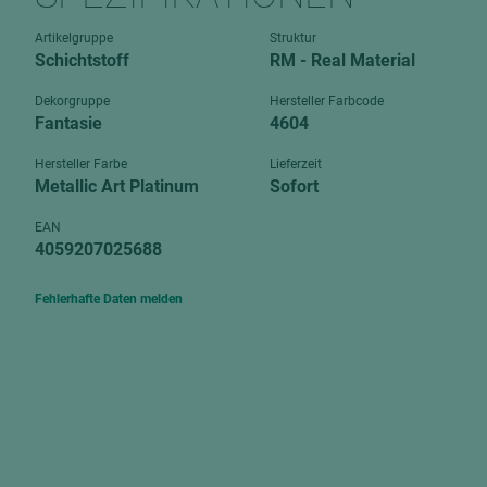
Verbundpl
grundierfolienbeschichtet
Artikelgruppe
Struktur
Verpacku
Schichtstoff
RM - Real Material
hochglänzend
biegbar
leicht
Dekorgruppe
Hersteller Farbcode
dekorbesc
Fantasie
4604
matt
leicht
Hersteller Farbe
Lieferzeit
roh
Metallic Art Platinum
Sofort
roh
schwer entflammbar
schwer e
EAN
4059207025688
Trockenbau
UPB Boar
Gipsfaserplatten
Fehlerhafte Daten melden
Norit-Platten