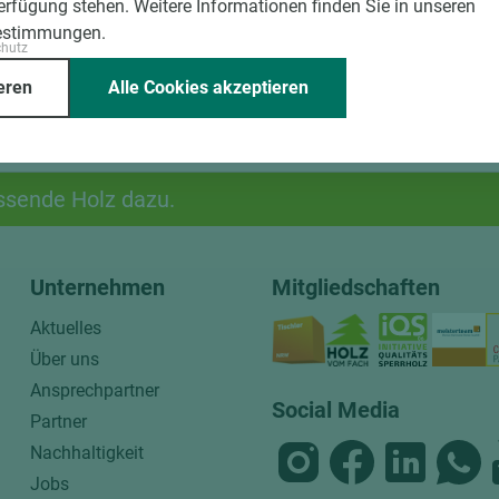
Verfügung stehen. Weitere Informationen finden Sie in unseren
estimmungen.
chutz
eren
Alle Cookies akzeptieren
ssende Holz dazu.
Unternehmen
Mitgliedschaften
Aktuelles
Über uns
Ansprechpartner
Social Media
Partner
Nachhaltigkeit
Jobs