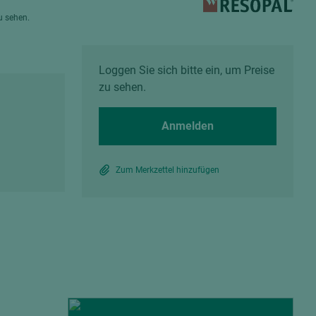
Spanplatten zementgebunden
zu sehen.
Sperrholz
Alle Partner anzeigen
Alle Partner anzeigen
Loggen Sie sich bitte ein, um Preise
zu sehen.
Anmelden
chtet
Zum Merkzettel hinzufügen