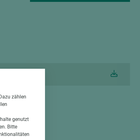
igkeit Resopal HPL
 Dazu zählen
llen
nhalte genutzt
n. Bitte
nktionalitäten