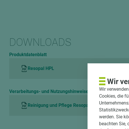
DOWNLOADS
Produktdatenblatt
Resopal HPL
Wir ve
Wir verwenden 
Verarbeitungs- und Nutzungshinweise
Cookies, die f
Unternehmenszi
Reinigung und Pflege Resopal HPL
Statistikzweck
werden. Sie kö
beachten Sie, 