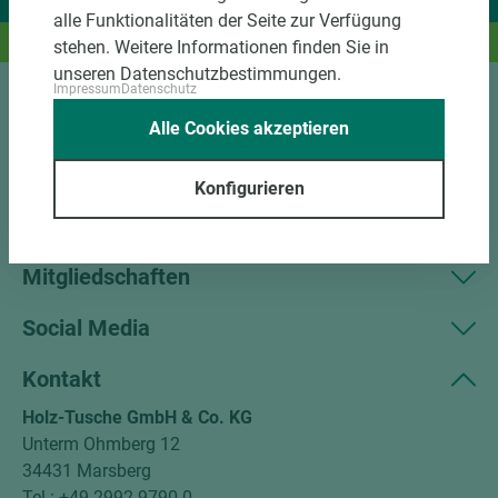
Wir liefern Ideen.
alle Funktionalitäten der Seite zur Verfügung
Und das passende Holz dazu.
stehen. Weitere Informationen finden Sie in
unseren Datenschutzbestimmungen.
Impressum
Datenschutz
Sortiment
Alle Cookies akzeptieren
Kundenservice
Konfigurieren
Unternehmen
Mitgliedschaften
Social Media
Kontakt
Holz-Tusche GmbH & Co. KG
Unterm Ohmberg 12
34431 Marsberg
Tel.: +49 2992 9790-0