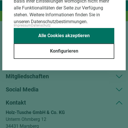
Basis Ihrer Einstellungen womöglich nicht mehr
Wir liefern Ideen.
alle Funktionalitäten der Seite zur Verfügung
stehen. Weitere Informationen finden Sie in
Und das passende Holz dazu.
unseren Datenschutzbestimmungen.
Impressum
Datenschutz
Alle Cookies akzeptieren
Sortiment
Kundenservice
Konfigurieren
Unternehmen
Mitgliedschaften
Social Media
Kontakt
Holz-Tusche GmbH & Co. KG
Unterm Ohmberg 12
34431 Marsberg